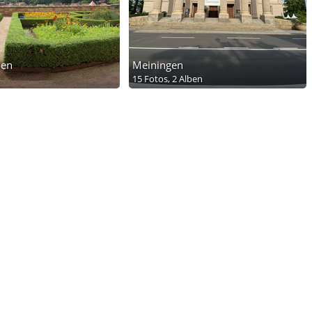
den
Meiningen
15 Fotos,
2 Alben